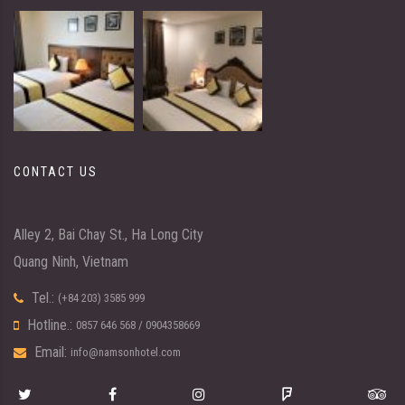
CONTACT US
Alley 2, Bai Chay St., Ha Long City
Quang Ninh, Vietnam
Tel.:
(+84 203) 3585 999
Hotline.:
0857 646 568
/
0904358669
Email:
info@namsonhotel.com