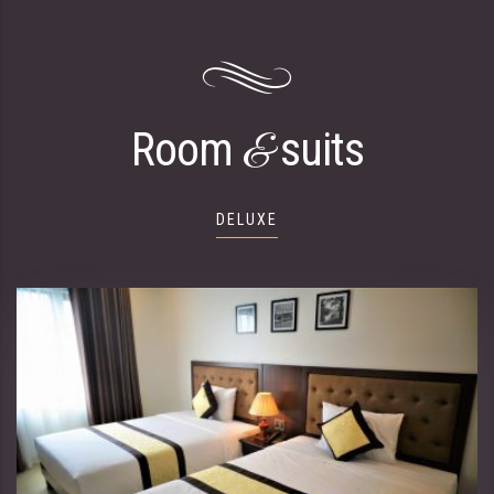
Room
suits
&
DELUXE