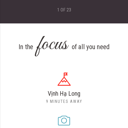
1
OF
23
focus
In the
of all you need
Vịnh Hạ Long
9 MINUTES AWAY