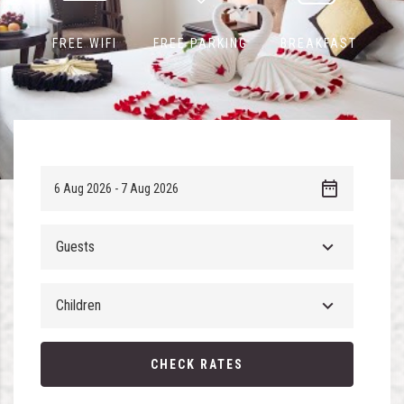
FREE WIFI
FREE PARKING
BREAKFAST
Guests
Children
CHECK RATES