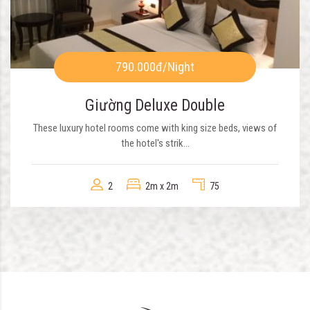
790.000đ
/Night
Giường Deluxe Double
These luxury hotel rooms come with king size beds, views of
the hotel's strik...
2
2m x 2m
75