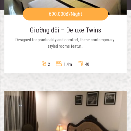
690.000đ
/Night
Giường đôi – Deluxe Twins
Designed for practicality and comfort, these contemporary-
styled rooms featur...
2
1,4m
40