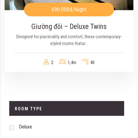
690.000đ
/Night
Giường đôi – Deluxe Twins
Designed for practicality and comfort, these contemporary-
styled rooms featur...
2
1,4m
40
ROOM TYPE
Deluxe