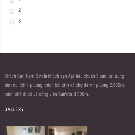
2
3
Khách Sạn Nam Sơn là khách sạn đạt tiêu chuẩn 3 sao, tại trung
tâm du lịch Hạ Long, cách bãi tắm và chợ đêm hạ Long 2.500m,
cách phố đi bộ và công viên SunWorld 300m.
GALLERY